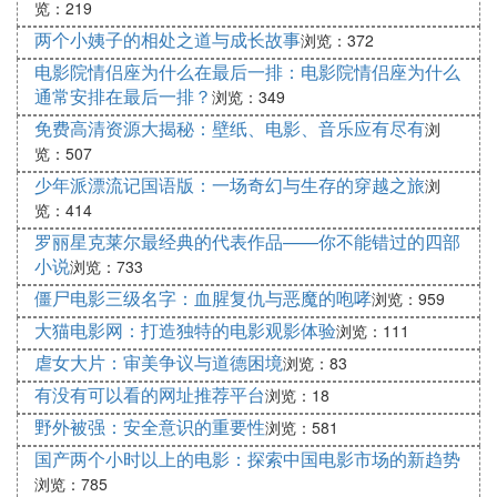
度，吸引更多的游客前来澳门旅游。
览：219
综上所述，澳门影视产业作为澳门文化产业的重要组
两个小姨子的相处之道与成长故事
浏览：372
成部分，发挥着重要的作用。澳门影视产业在国际市
电影院情侣座为什么在最后一排：电影院情侣座为什么
场上具有一定的竞争力，其独特的文化元素和传统特
通常安排在最后一排？
浏览：349
色吸引了国际观众的关注。澳门影视产业的发展也为
免费高清资源大揭秘：壁纸、电影、音乐应有尽有
浏
当地经济带来了积极的影响和贡献，同时推动澳门旅
览：507
游业的发展。未来，澳门影视产业将继续发展壮大，
少年派漂流记国语版：一场奇幻与生存的穿越之旅
浏
为澳门的文化传承和经济发展做出更大的贡献。
览：414
罗丽星克莱尔最经典的代表作品——你不能错过的四部
小说
浏览：733
僵尸电影三级名字：血腥复仇与恶魔的咆哮
浏览：959
大猫电影网：打造独特的电影观影体验
浏览：111
虐女大片：审美争议与道德困境
浏览：83
有没有可以看的网址推荐平台
浏览：18
野外被强：安全意识的重要性
浏览：581
国产两个小时以上的电影：探索中国电影市场的新趋势
浏览：785