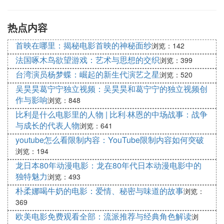
元素，澳门影视作品在国际市场上有着独特的竞争
力。
热点内容
澳门影视产业对当地经济的影响与贡献
首映在哪里：揭秘电影首映的神秘面纱
浏览：142
澳门影视产业对当地经济的影响和贡献不容忽视。首
法国啄木鸟欲望游戏：艺术与思想的交织
浏览：399
先，影视产业的发展为澳门创造了大量就业机会，为
台湾演员杨梦蝶：崛起的新生代演艺之星
浏览：520
当地居民提供了稳定的收入来源。其次，影视产业的
吴昊昊葛宁宁独立视频：吴昊昊和葛宁宁的独立视频创
繁荣带动了相关产业的发展，如影视拍摄设备的生
作与影响
浏览：848
产、影视旅游等。这些产业的发展进一步促进了澳门
比利是什么电影里的人物 | 比利·林恩的中场战事：战争
的经济增长。
与成长的代表人物
浏览：641
youtube怎么看限制内容：YouTube限制内容如何突破
澳门影视节目在推动旅游业发展中的作用
浏览：194
澳门的影视节目在推动旅游业发展中发挥着重要的作
龙日本80年动漫电影：龙在80年代日本动漫电影中的
用。澳门以其特别行政区的身份为影视节目提供了丰
独特魅力
浏览：493
富的拍摄场景和背景。澳门的独特文化和历史吸引了
朴柔娜喝牛奶的电影：爱情、秘密与味道的故事
浏览：
众多游客前来观光和体验。通过制作和推广澳门的影
369
视节目，澳门能够进一步提高其在旅游市场的知名
欧美电影免费观看全部：流派推荐与经典角色解读
浏